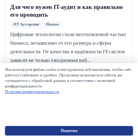
Для чего нужен IT-аудит и как правильно
его проводить
#IT Аутсорсинг
#Бизнес
Цифровые технологии стали неотъемлемой частью
бизнеса, независимо от его размера и сферы
деятельности. От качества и надёжности IT-систем
зависит не только ежедневная раб...
Мы используем файлы cookie и инструменты веб-аналитики, чтобы сайт
© 2026 Afforto. Все права защищены.
работал стабильнее и удобнее. Продолжая пользоваться сайтом, вы
соглашаетесь с обработкой данных в соответствии с политикой
Главная
конфиденциальности.
Услуги
Политика конфиденциальности
Отзывы
Акции
Проекты
Блог
Партнерам
Техподдержка
Чат
Понятно
Политика конфиденциальности