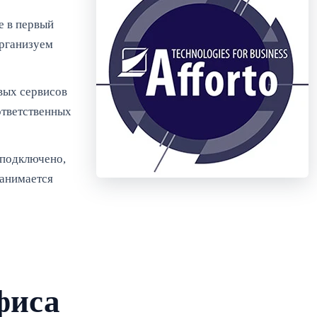
е в первый
организуем
евых сервисов
ответственных
 подключено,
занимается
фиса