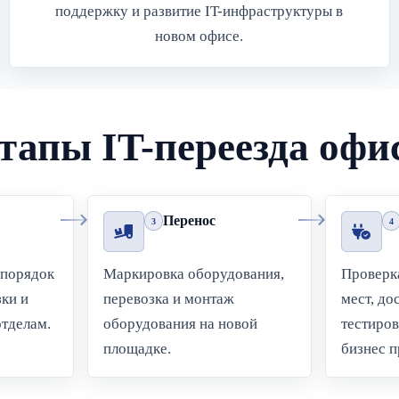
поддержку и развитие IT-инфраструктуры в
новом офисе.
тапы IT-переезда офи
Перенос
3
4
 порядок
Маркировка оборудования,
Проверка
зки и
перевозка и монтаж
мест, до
отделам.
оборудования на новой
тестиро
площадке.
бизнес п