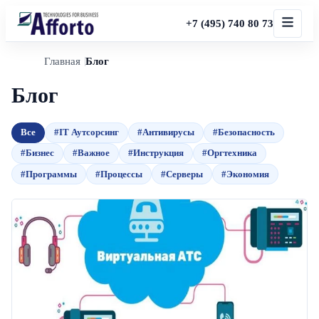
+7 (495) 740 80 73
Главная
Блог
Блог
Все
#IT Аутсорсинг
#Антивирусы
#Безопасность
#Бизнес
#Важное
#Инструкция
#Оргтехника
#Программы
#Процессы
#Серверы
#Экономия