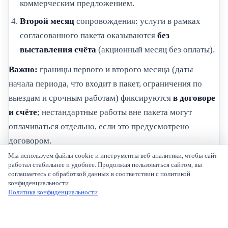
коммерческим предложением.
Второй месяц
сопровождения: услуги в рамках
согласованного пакета оказываются
без
выставления счёта
(акционный месяц без оплаты).
Важно:
границы первого и второго месяца (даты
начала периода, что входит в пакет, ограничения по
выездам и срочным работам) фиксируются
в договоре
и счёте
; нестандартные работы вне пакета могут
оплачиваться отдельно, если это предусмотрено
договором.
Мы используем файлы cookie и инструменты веб-аналитики, чтобы сайт
© 2026 Afforto. Все права защищены.
работал стабильнее и удобнее. Продолжая пользоваться сайтом, вы
соглашаетесь с обработкой данных в соответствии с политикой
Главная
конфиденциальности.
Услуги
Политика конфиденциальности
Отзывы
Акции
Проекты
Блог