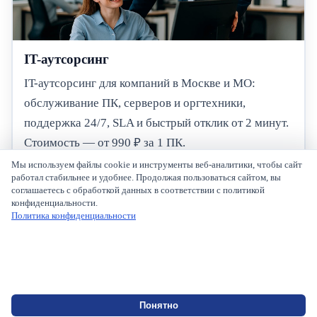
IT-аутсорсинг
IT-аутсорсинг для компаний в Москве и МО:
обслуживание ПК, серверов и оргтехники,
поддержка 24/7, SLA и быстрый отклик от 2 минут.
Стоимость — от 990 ₽ за 1 ПК.
Мы используем файлы cookie и инструменты веб-аналитики, чтобы сайт
© 2026 Afforto. Все права защищены.
работал стабильнее и удобнее. Продолжая пользоваться сайтом, вы
соглашаетесь с обработкой данных в соответствии с политикой
Главная
конфиденциальности.
Услуги
Политика конфиденциальности
Отзывы
Акции
Проекты
Блог
Партнерам
Техподдержка
Чат
Понятно
Политика конфиденциальности